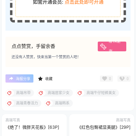
如需开通会员:
点击此处即可开通
给TA谢
点点赞赏，手留余香
谢
还没有人赞赏，快来当第一个赞赏的人吧！
0
0
海报分享
收藏
高端吊带
高端居家少女
高端牛仔短裤美女
高端青春活力
高端韩系
高端写真
高端写真
《绝了！微胖天花板》[63P]
《红色包臀裙显美腿》[29P]