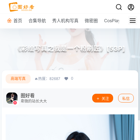
首页
合集导航
秀人机构写真
微密圈
CosPlay
原图下
《彩绘写真之我是一个粉刷匠》[53P]
0
高端写真
🔥热度：82687
图好看
关注
私信
卑微的站长大大