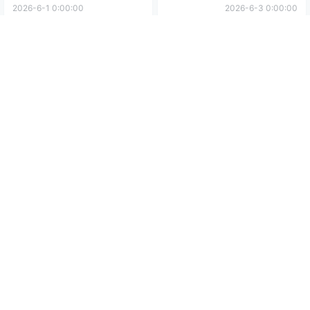
2026-6-1 0:00:00
2026-6-3 0:00:00
0 条回复
文章作者
管理员
A
M
欢迎您，新朋友，感谢参与互动！
确认修改
您必须登录或注册以后才能发表评论
登录
提交
暂无讨论，说说你的看法吧