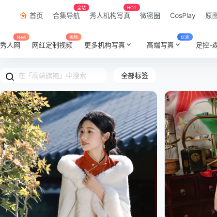
全站
HOT
首页
合集导航
秀人机构写真
微密圈
CosPlay
原
New
视频
优雅
秀人网
网红定制视频
更多机构写真
高端写真
足控-
全部标签