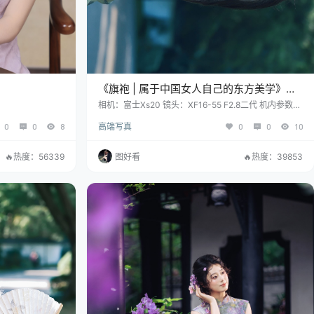
《旗袍 | 属于中国女人自己的东方美学》
[16P]
相机：富士Xs20 镜头：XF16-55 F2.8二代 机内参数：
胶片模拟：Nc 动态范围：200-400 色调曲线H-2,S-2
0
0
8
高端写真
0
0
10
色彩+1 锐度-1 高ISO降噪-4 色彩效果：强 彩色FX蓝
色：强 颗粒效果：关 白平衡：K值4900-5400，R1,B
0
🔥热度：56339
图好看
🔥热度：39853