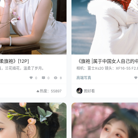
旗袍》[12P]
《旗袍 |属于中国女人自己的
[10P]
真，兰花插花，温柔了岁月。
相机：富士Xs20 镜头：XF16-55 F2
m F1.2 机内参数：胶片模拟：NC 动
0
0
8
高端写真
色调曲线H-2,S-1.5 色彩+2 锐+1 高
果：强 彩色FX蓝色：强 颗粒效果：关
00-5300，RO,B0
🔥热度：55897
图好看