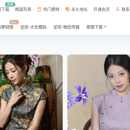
原图
图下载
韩国写真
热门模特
永久地址
开通会员
联系
New
森萝财团
足控-大生模拍
足控-物恋传媒
原图下载