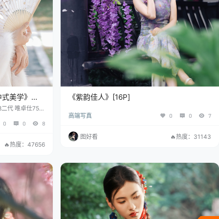
中式美学》
《紫韵佳人》[16P]
.8二代 唯卓仕75m
高端写真
0
0
7
态范围：100-400
0
0
8
ISO降噪-4 色彩效
 白平衡：K值50
图好看
🔥热度：31143
🔥热度：47656