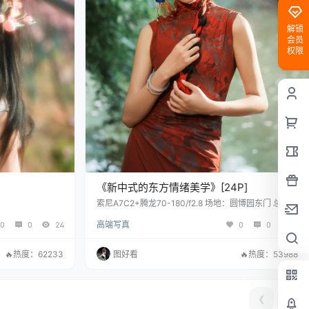
解锁
会员
权限
《新中式的东方情绪美学》[24P]
索尼A7C2+腾龙70-180/f2.8 场地：圆博园东门 总偏爱
新中式独有的东方浪漫，不刻意张扬，不浓烈刺眼，将
0
0
24
高端写真
0
0
9
风骨与温柔揉于一身，借园林的静谧，安放心底最松弛
的情绪。 既有江湖侠客的飒然风骨，亦有东方女子的温
婉柔情。
🔥热度：62233
图好看
🔥热度：53988
❮
❯