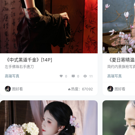
《中式黑道千金》[14P]
《夏日寄晴温柔
左手佛珠右手唐刀
简约内景旗袍写
高端写真
0
0
11
高端写真
图好看
🔥热度：67092
图好看