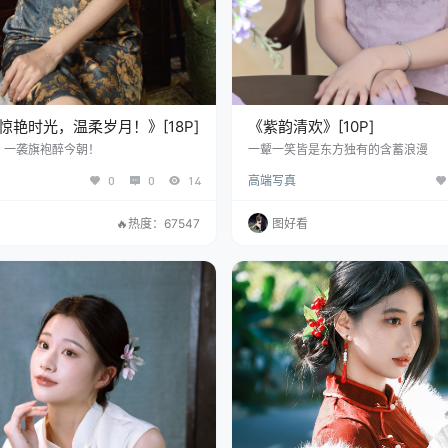
惊艳时光，温柔岁月！》[18P]
《紫韵清欢》[10P]
，一袭旗袍醉今朝！
一颦一笑皆是东方独有的含蓄浪漫
0
0
14
高端写真
🔥热度：67547
图好看