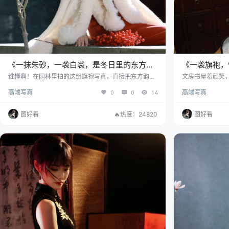
《一抹朱砂，一袭白裘，是冬日里的东方诗
《一袭旗袍，
意》[29P]
谁懂啊！在园林里拍的这组旗袍写真，直接把东方韵味
文房书屋羞颜笑
拉满了！ 朱砂红旗袍 + 毛茸茸的白披肩，配上古色古
高端写真
0
0
14
高端写真
香的园林建筑，随便一拍都是民国大小姐的既视感 阳光
洒在青砖黛瓦上，连风里都带着江南的温柔气息，感觉
整个人都从旧时光里走出来了～
图好看
🔥热度：24820
图好看