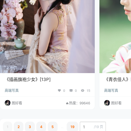
《插画旗袍少女》[13P]
《青衣佳人》[1
高端写真
0
0
15
高端写真
图好看
🔥热度：99646
图好看
/
19 页
1
2
3
4
5
...
19