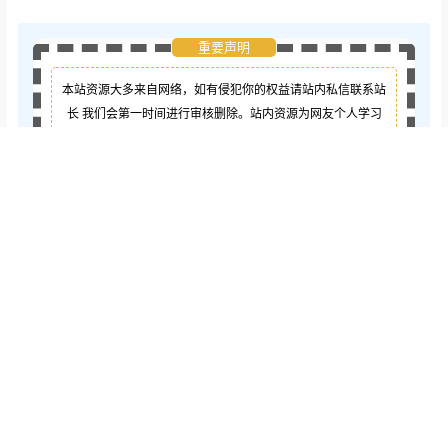
重要声明
本站资源大多来自网络，如有侵犯你的权益请站内私信联系站
长
我们会第一时间进行审核删除。站内资源为网友个人学习
或测试研究使用，未经原版权作者许可,禁止用于任何商业途
径！请在下载24小时内删除！
如果遇到
付费
才可
观看
的文章，建议升级
终身VIP。
全站
所有资源
“
任意下免费看
”。
如需开通会员:
点击此处即可开通
给TA谢
点点赞赏，手留余香
谢