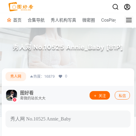
首页
合集导航
秀人机构写真
微密圈
CosPlay
原图下
秀人网 No.10525 Annie_Baby [81P]
0
秀人网
🔥热度：16879
图好看
关注
私信
卑微的站长大大
秀人网 No.10525 Annie_Baby