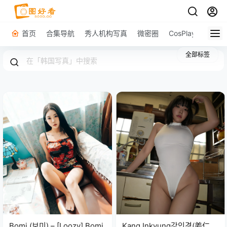
首页
合集导航
秀人机构写真
微密圈
CosPlay
原图下
全部标签
Bomi (보미) – [Loozy] Bomi
Kang Inkyung강인경(姜仁