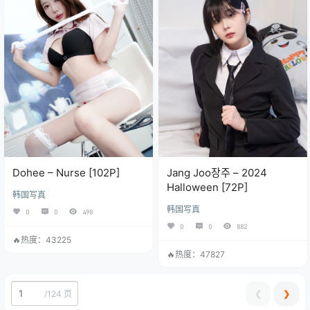
Dohee – Nurse [102P]
Jang Joo장주 – 2024
Halloween [72P]
韩国写真
韩国写真
0
0
498
0
0
882
🔥热度：43225
🔥热度：47827
❮
❯
/
124 页