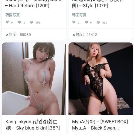
– Hard Return [120P]
卿) – Style [107P]
韩国写真
韩国写真
0
0
151
0
0
331
🔥热度：65039
🔥热度：25412
Kang Inkyung강인경(姜仁
MyuA(뮤아) – [SWEETBOX]
卿) – Sky blue bikini [38P]
Myu_A – Black Swan