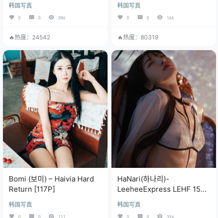
[140P]
韩国写真
韩国写真
0
0
386
0
0
166
🔥热度：24542
🔥热度：80319
Bomi (보미) – Haivia Hard
HaNari(하나리)-
Return [117P]
LeeheeExpress LEHF 154A
HaNari하나리[49P]
韩国写真
韩国写真
0
0
111
0
0
394