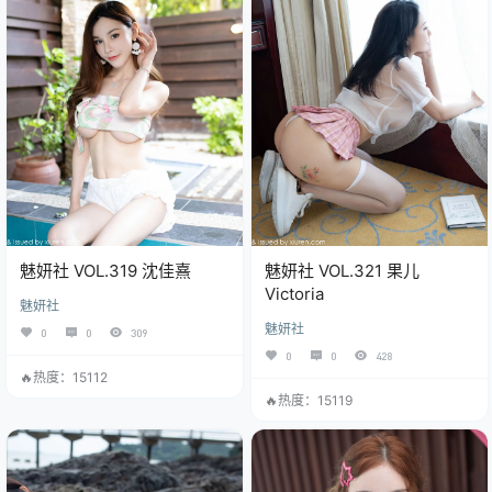
魅妍社 VOL.319 沈佳熹
魅妍社 VOL.321 果儿
Victoria
魅妍社
魅妍社
0
0
309
0
0
428
🔥热度：15112
🔥热度：15119