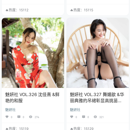
🔥热度：15112
🔥热度：15115
魅妍社 VOL.326 沈佳熹 &鲜
魅妍社 VOL.327 舞媚歆 &华
艳的和服
丽典雅的吊裙彰显高挑苗条
姿态
魅妍社
魅妍社
0
0
274
0
0
321
🔥热度：15119
🔥热度：15129