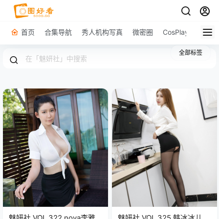
首页
合集导航
秀人机构写真
微密圈
CosPlay
原图下
全部标签
魅妍社 VOL.322 nova李雅
魅妍社 VOL.325 韩冰冰儿