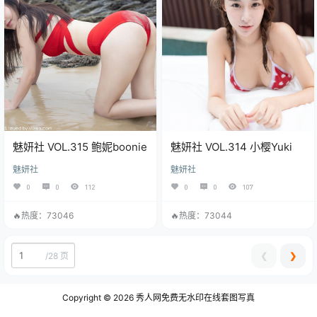
魅妍社 VOL.315 鲍妮boonie
魅妍社 VOL.314 小樱Yuki
魅妍社
魅妍社
0
0
112
0
0
107
🔥热度：73046
🔥热度：73044
❮
❯
/
28 页
Copyright © 2026
秀人网免费无水印在线套图写真