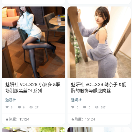
魅妍社 VOL.328 小波多 &职
魅妍社 VOL.329 萌奈子 &低
场制服黑丝OL系列
胸的服饰与朦胧肉丝
魅妍社
魅妍社
0
0
271
0
0
287
🔥热度：15124
🔥热度：15124