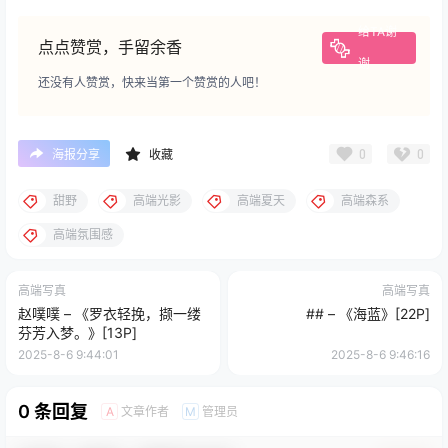
给TA谢
点点赞赏，手留余香
谢
还没有人赞赏，快来当第一个赞赏的人吧！
0
0
海报分享
收藏
甜野
高端光影
高端夏天
高端森系
高端氛围感
高端写真
高端写真
赵噗噗 – 《罗衣轻挽，撷一缕
## – 《海蓝》[22P]
芬芳入梦。》[13P]
2025-8-6 9:44:01
2025-8-6 9:46:16