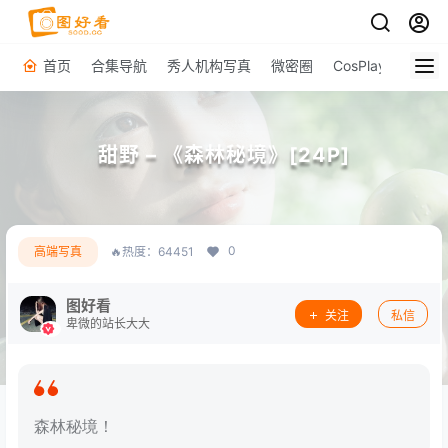
首页
合集导航
秀人机构写真
微密圈
CosPlay
原图下
甜野 – 《森林秘境》[24P]
0
高端写真
🔥热度：64451
图好看
关注
私信
卑微的站长大大
森林秘境！