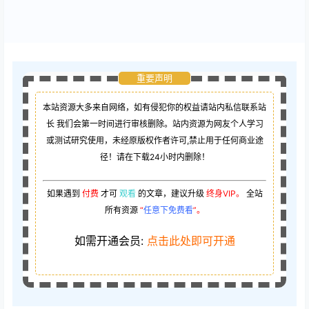
限时永久绅士
重要声明
本站资源大多来自网络，如有侵犯你的权益请站内私信联系站
长
我们会第一时间进行审核删除。站内资源为网友个人学习
或测试研究使用，未经原版权作者许可,禁止用于任何商业途
径！请在下载24小时内删除！
如果遇到
付费
才可
观看
的文章，建议升级
终身VIP。
全站
所有资源
“
任意下免费看
”。
如需开通会员:
点击此处即可开通