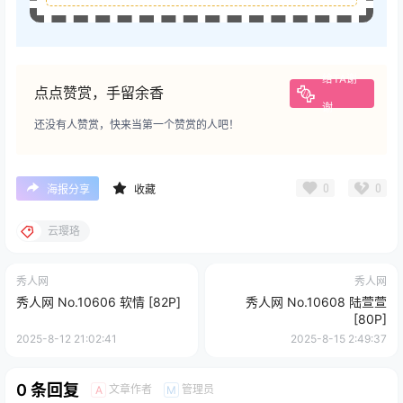
给TA谢
点点赞赏，手留余香
谢
还没有人赞赏，快来当第一个赞赏的人吧！
0
0
海报分享
收藏
云璎珞
秀人网
秀人网
秀人网 No.10606 软情 [82P]
秀人网 No.10608 陆萱萱
[80P]
2025-8-12 21:02:41
2025-8-15 2:49:37
0 条回复
文章作者
管理员
A
M