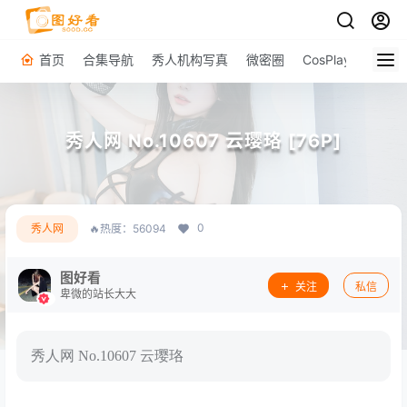
首页
合集导航
秀人机构写真
微密圈
CosPlay
原图下
秀人网 No.10607 云璎珞 [76P]
0
秀人网
🔥热度：56094
图好看
关注
私信
卑微的站长大大
秀人网 No.10607 云璎珞