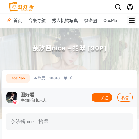
首页
合集导航
秀人机构写真
微密圈
CosPlay
原图下
奈汐酱nice – 拾翠 [90P]
0
CosPlay
🔥热度：60818
图好看
关注
私信
卑微的站长大大
奈汐酱nice – 拾翠