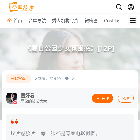
首页
合集导航
秀人机构写真
微密圈
CosPlay
原图下
《夏日公园少女氛围感》[12P]
0
高端写真
🔥热度：52490
图好看
关注
私信
卑微的站长大大
胶片感照片，每一张都是青春电影截图。