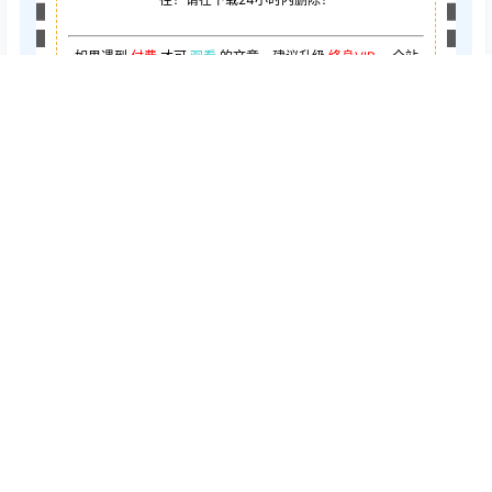
如果遇到
付费
才可
观看
的文章，建议升级
终身VIP。
全站
所有资源
“
任意下免费看
”。
如需开通会员:
点击此处即可开通
给TA谢
点点赞赏，手留余香
谢
还没有人赞赏，快来当第一个赞赏的人吧！
0
0
海报分享
收藏
高端公园
高端夏日写真
高端青春少女