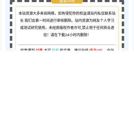
重要声明
本站资源大多来自网络，如有侵犯你的权益请站内私信联系站
长
我们会第一时间进行审核删除。站内资源为网友个人学习
或测试研究使用，未经原版权作者许可,禁止用于任何商业途
径！请在下载24小时内删除！
如果遇到
付费
才可
观看
的文章，建议升级
终身VIP。
全站
所有资源
“
任意下免费看
”。
如需开通会员:
点击此处即可开通
给TA谢
点点赞赏，手留余香
谢
还没有人赞赏，快来当第一个赞赏的人吧！