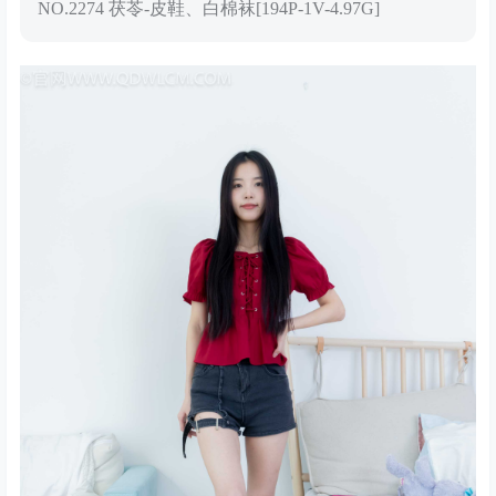
NO.2274 茯苓-皮鞋、白棉袜[194P-1V-4.97G]