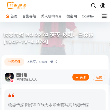
首页
合集导航
秀人机构写真
微密圈
CosPlay
原图下
物恋传媒 NO.2274 茯苓-皮鞋、白棉袜
[194P-1V-4.97G]
0
物恋传媒
🔥热度：58991
图好看
关注
私信
卑微的站长大大
物恋传媒 图好看在线无水印全套写真 物恋传媒