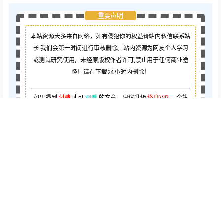
重要声明
本站资源大多来自网络，如有侵犯你的权益请站内私信联系站
长
我们会第一时间进行审核删除。站内资源为网友个人学习
或测试研究使用，未经原版权作者许可,禁止用于任何商业途
径！请在下载24小时内删除！
如果遇到
付费
才可
观看
的文章，建议升级
终身VIP。
全站
所有资源
“
任意下免费看
”。
如需开通会员:
点击此处即可开通
给TA谢
点点赞赏，手留余香
谢