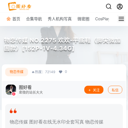
首页
合集导航
秀人机构写真
微密圈
CosPlay
原图下
物恋传媒 NO.2275 欢欢-平底鞋（脚尖微加
固款）[152P-1V-4.34G]
0
物恋传媒
🔥热度：72149
图好看
关注
私信
卑微的站长大大
物恋传媒 图好看在线无水印全套写真 物恋传媒