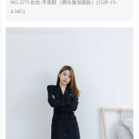
NO.2275 欢欢-平底鞋（脚尖微加固款）[152P-1V-
4.34G]