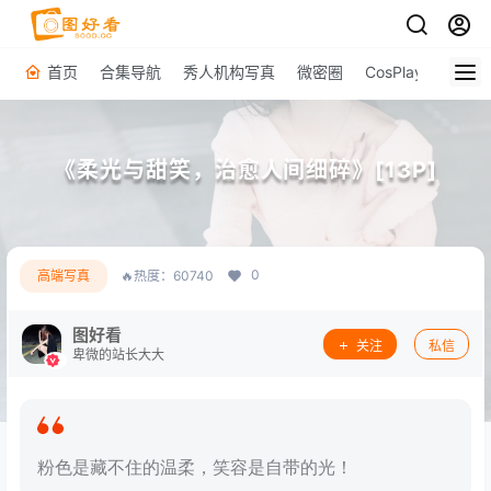
首页
合集导航
秀人机构写真
微密圈
CosPlay
原图下
《柔光与甜笑，治愈人间细碎》[13P]
0
高端写真
🔥热度：60740
图好看
关注
私信
卑微的站长大大
粉色是藏不住的温柔，笑容是自带的光！